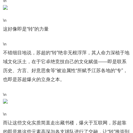
\n
\n
这好像即是“转”的力量
\n
不错细目地说，苏超的“转”绝非无根浮萍，其人命力深植于地
域文化沃土，在于它卓绝竞技自己的文化赋值——即是联系
历史、方言、好意思食等“被迫属性“所赋予江苏各地的“专”，
也即是苏超爆火的立身之本。
\n
\n
而让这些文化实质简直走出藏书楼，爆火于互联网，苏超靠
的即是将这些元素高深与各支球队进行了交融，让“转”推崇到