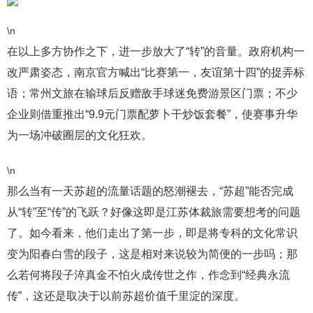
\n
在以上多方协作之下，进一步放大了“转”的音量。政府机构一
改严肃姿态，南京官方喊出“比赛第一，友谊第十四”的捉弄标
语；常州文旅在输球后反赠敌手球迷免费游景区门票；不少
企业则借重推出“9.9元门票配萝卜干炒饭套餐”，使赛事升华
为一场冲破圈层的文化狂欢。
\n
那么当有一天苏超的流量话题的怒潮褪去，“苏超”能否完成
从“转”至“传”的飞跃？好像这即是江苏体裁旅需要想考的问题
了。如今看来，他们走出了第一步，即是将专科的文化常识
变为阳春白雪的段子，这是相对来说较为简便的一步吗；那
么若何将段子淬真金不怕火成传世之作，作念到“经典永流
传”，这还是取决于以前苏超价值千里淀的深度。