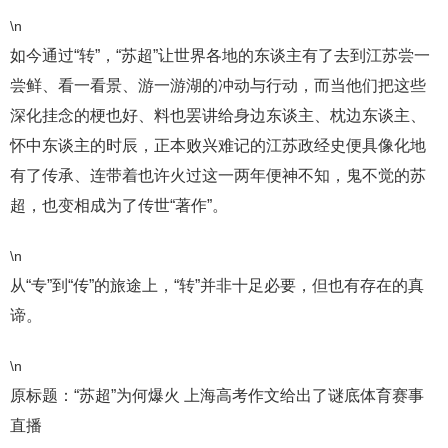
\n
如今通过“转”，“苏超”让世界各地的东谈主有了去到江苏尝一
尝鲜、看一看景、游一游湖的冲动与行动，而当他们把这些
深化挂念的梗也好、料也罢讲给身边东谈主、枕边东谈主、
怀中东谈主的时辰，正本败兴难记的江苏政经史便具像化地
有了传承、连带着也许火过这一两年便神不知，鬼不觉的苏
超，也变相成为了传世“著作”。
\n
从“专”到“传”的旅途上，“转”并非十足必要，但也有存在的真
谛。
\n
原标题：“苏超”为何爆火 上海高考作文给出了谜底体育赛事
直播