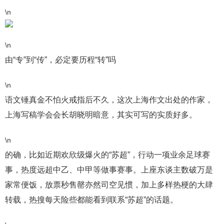
\n
\n
由“专”到“传”，必定要历程“转”吗
\n
语文锤真金不怕火戒指后不久，这次上海作文出处的作家，
上海写稿学会会长胡晓明暗意，其实可写的实质好多。
\n
的确，比如近期欢欣级爆火的“苏超”，行动一项业余足球赛
事，热度远超中乙、中甲等做事赛事。上座东谈主数破万是
家常便饭，放票秒售罄亦然司空见惯，加上多样热梗的大肆
转载，热搜每天险些都能看到联系“苏超”的话题。