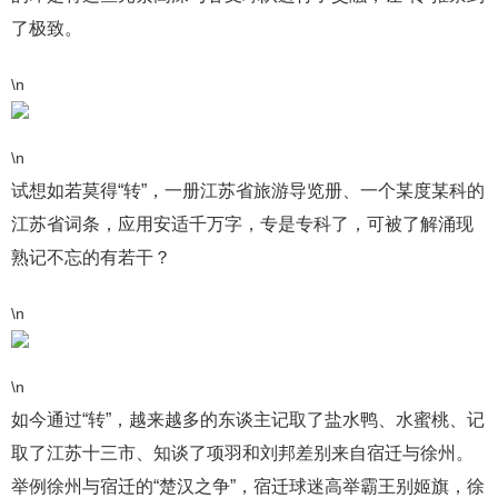
了极致。
\n
\n
试想如若莫得“转”，一册江苏省旅游导览册、一个某度某科的
江苏省词条，应用安适千万字，专是专科了，可被了解涌现
熟记不忘的有若干？
\n
\n
如今通过“转”，越来越多的东谈主记取了盐水鸭、水蜜桃、记
取了江苏十三市、知谈了项羽和刘邦差别来自宿迁与徐州。
举例徐州与宿迁的“楚汉之争”，宿迁球迷高举霸王别姬旗，徐