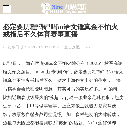
必定要历程“转”吗\n语文锤真金不怕火
戒指后不久体育赛事直播
发布日期：2026-07-08 09:14 点击次数：147
6月7日，上海市西宾锤真金不怕火院公布了2025年秋季高评
语文作文题目。 \n \n 由“专”到“传”，必定要历程“转”吗 \n 语文
锤真金不怕火戒指后不久，这次上海作文出处的作家，上海
写稿学会会长胡晓明暗意，其实可写的实质好多。 \n 的确，
比如近期欢欣级爆火的“苏超”，行动一项业余足球赛事，热度
远超中乙、中甲等做事赛事。上座东谈主数破万是家常便
饭，放票秒售罄亦然司空见惯，加上多样热梗的大肆转载，
热搜每天险些都能看到联系“苏超”的话题。 \n \n 这好像即