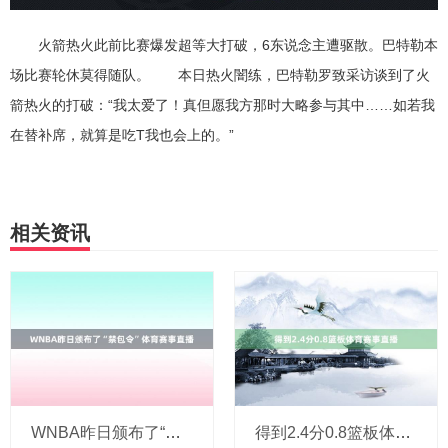
火箭热火此前比赛爆发超等大打破，6东说念主遭驱散。巴特勒本
场比赛轮休莫得随队。 本日热火闇练，巴特勒罗致采访谈到了火
箭热火的打破：“我太爱了！真但愿我方那时大略参与其中……如若我
在替补席，就算是吃T我也会上的。”
相关资讯
WNBA昨日颁布了“禁包令”体育赛事直播
得到2.4分0.8篮板体育赛事直播