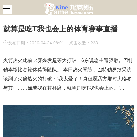
就算是吃T我也会上的体育赛事直播
发布日期：2026-04-24 08:01 点击次数：223
火箭热火此前比赛爆发超等大打破，6东说念主遭驱散。巴特
勒本场比赛轮休莫得随队。 本日热火闇练，巴特勒罗致采访
谈到了火箭热火的打破：“我太爱了！真但愿我方那时大略参
与其中……如若我在替补席，就算是吃T我也会上的。”...