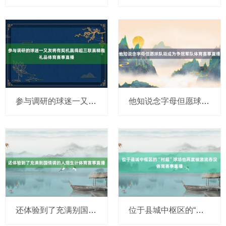
参与调研的球迷一又友将有契机赢得超三联赛精雅礼品体育赛事直播
他知说念字母但愿球队能成为争冠军队体育赛事直播
还体验到了充满别国情调的人烟生计体育赛事直播
位于县城中枢区的“村超”球场也两度被激流吞没体育赛事直播