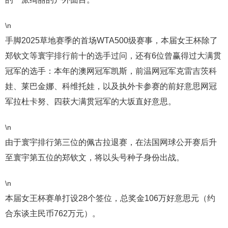
\n
手脚2025草地赛季的首场WTA500级赛事，本届女王杯除了
郑钦文等寰宇排行前十的选手过问，还有6位曾赢得过大满贯
冠军的选手：本年的澳网冠军凯斯，前温网冠军克雷吉茨科
娃、莱巴金娜、科维托娃，以及执外卡参赛的前好意思网冠
军拉杜卡努、四获大满贯冠军的大坂直好意思。
\n
由于寰宇排行第三位的佩古拉退赛，在法国网球公开赛后升
至寰宇第五位的郑钦文，将以头号种子身份出战。
\n
本届女王杯赛单打设28个签位，总奖金106万好意思元（约
合东谈主民币762万元）。